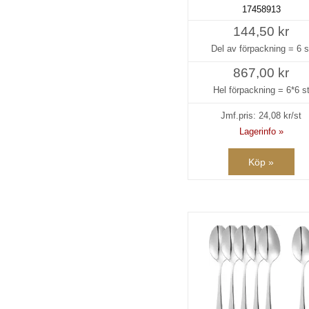
17458913
144,50 kr
Del av förpackning =
6 s
867,00 kr
Hel förpackning =
6*6 s
Jmf.pris:
24,08
kr/st
Lagerinfo »
Köp »