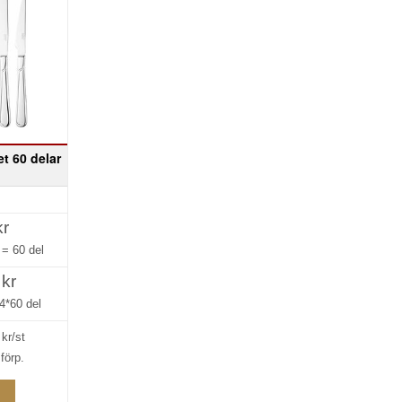
et 60 delar
kr
g =
60 del
 kr
4*60 del
kr/st
förp.