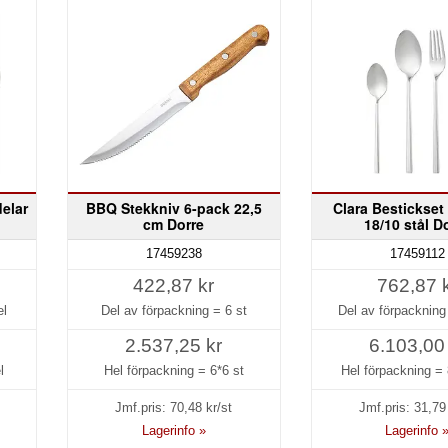
delar
BBQ Stekkniv 6-pack 22,5
Clara Bestickset 
cm Dorre
18/10 stål D
17459238
17459112
422,87 kr
762,87 
el
Del av förpackning =
6 st
Del av förpacknin
2.537,25 kr
6.103,00
l
Hel förpackning =
6*6 st
Hel förpackning =
Jmf.pris:
70,48
kr/st
Jmf.pris:
31,79
Lagerinfo »
Lagerinfo 