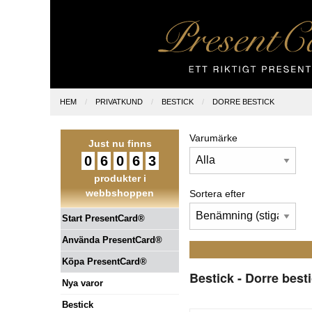
HEM
PRIVATKUND
BESTICK
DORRE BESTICK
Varumärke
Just nu finns
0
6
0
6
3
produkter i
webbshoppen
Sortera efter
Start PresentCard®
Använda PresentCard®
Köpa PresentCard®
Bestick - Dorre best
Nya varor
Bestick