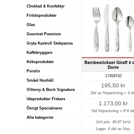
Choklad & Konfektyr
Fritidsprodukter
Glas
Gourmet Premium
Gryta Kastrull Stekpanna
Kaffebryggare
Barnbestickset Giraff 4 
Köksprodukter
Dorre
Porslin
17458742
Småel Hushåll
195,50 kr
Villeroy & Boch Signature
Del av förpackning =
4 d
Uteprodukter Fiskars
1.173,00 kr
Övrigt Specialvaror
Hel förpackning =
6*4 de
Alla kategorier
Jmf.pris:
48,87
kr/st
Lager: 4 del av förp.