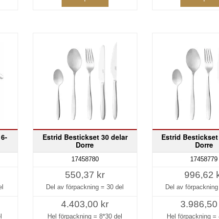
 6-
Estrid Bestickset 30 delar
Estrid Bestickset
Dorre
Dorre
17458780
17458779
550,37 kr
996,62 
el
Del av förpackning =
30 del
Del av förpacknin
4.403,00 kr
3.986,50
l
Hel förpackning =
8*30 del
Hel förpackning =