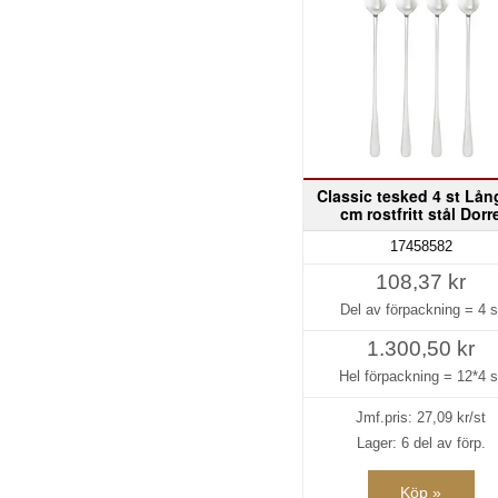
Classic tesked 4 st Lån
cm rostfritt stål Dorr
17458582
108,37 kr
Del av förpackning =
4 s
1.300,50 kr
Hel förpackning =
12*4 s
Jmf.pris:
27,09
kr/st
Lager: 6 del av förp.
Köp »