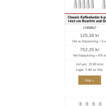
Classic Kaffeskedar 6-
14x3 cm Rostfritt stål D
17458917
125,38 kr
Del av förpackning =
6 s
752,25 kr
Hel förpackning =
6*6 s
Jmf.pris:
20,90
kr/st
Lager: 5 del av förp.
Köp »