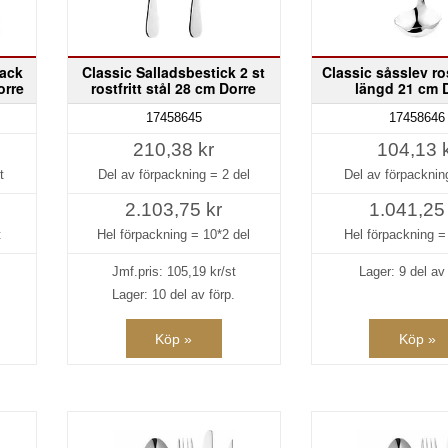
pack
Classic Salladsbestick 2 st
Classic såsslev ros
orre
rostfritt stål 28 cm Dorre
längd 21 cm 
17458645
17458646
210,38 kr
104,13 
t
Del av förpackning =
2 del
Del av förpackni
2.103,75 kr
1.041,25
t
Hel förpackning =
10*2 del
Hel förpackning 
Jmf.pris:
105,19
kr/st
Lager: 9 del av 
Lager: 10 del av förp.
Köp »
Köp »