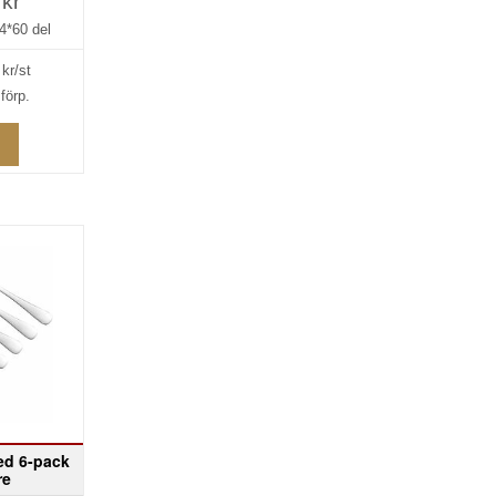
 kr
4*60 del
kr/st
förp.
ed 6-pack
re