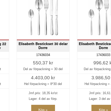
g 22
Elisabeth Bestickset 30 delar
Elisabeth Besticks
e
Dorre
Dorre
17436034
17436033
550,37 kr
996,62 
t
Del av förpackning =
30 del
Del av förpacknin
4.403,00 kr
3.986,50
t
Hel förpackning =
8*30 del
Hel förpackning =
Jmf.pris:
18,35
kr/st
Jmf.pris:
16,61
Lager: 4 del av förp.
Lager: 3 del av 
Köp »
Köp »