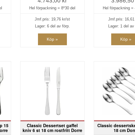
4.743,00 kr
3.986,50
el
Hel förpackning =
8*30 del
Hel förpackning =
Jmf.pris:
19,76
kr/st
Jmf.pris:
16,61
Lager: 6 del av förp.
Lager: 1 del av 
Köp »
Köp »
-p 15
Classic Dessertset gaffel
Classic dessertsk
orre
kniv 6 st 18 cm rostfritt Dorre
18 cm Dor