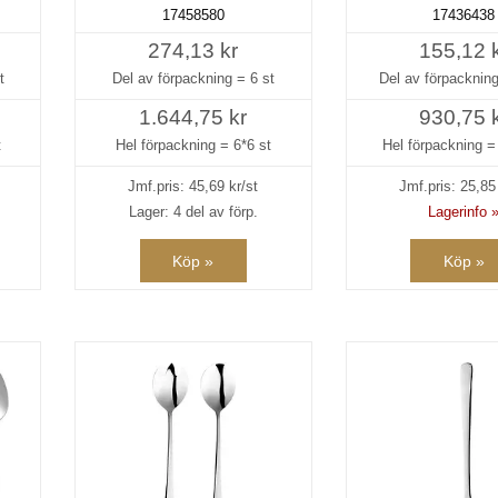
17458580
17436438
274,13 kr
155,12 
t
Del av förpackning =
6 st
Del av förpacknin
1.644,75 kr
930,75 
t
Hel förpackning =
6*6 st
Hel förpackning 
Jmf.pris:
45,69
kr/st
Jmf.pris:
25,85
Lager: 4 del av förp.
Lagerinfo 
Köp »
Köp »