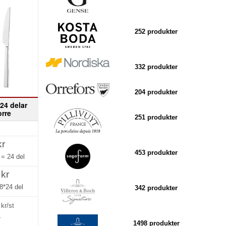
252 produkter
332 produkter
204 produkter
24 delar
orre
251 produkter
kr
453 produkter
g =
24 del
 kr
8*24 del
342 produkter
kr/st
»
1498 produkter