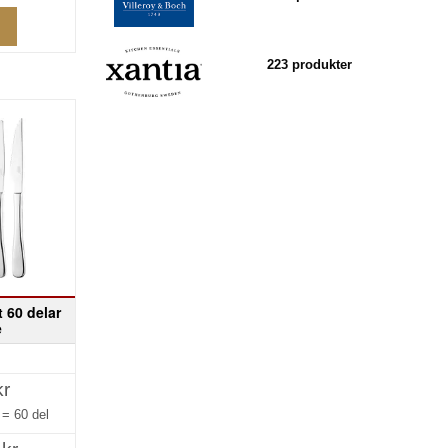
223 produkter
 60 delar
e
kr
g =
60 del