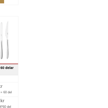
 60 delar
kr
g =
60 del
 kr
4*60 del