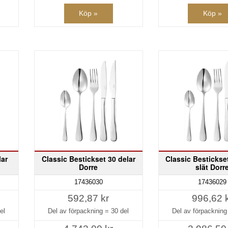
Köp »
Köp »
lar
Classic Bestickset 30 delar
Classic Bestickset
Dorre
slät Dorr
17436030
17436029
592,87 kr
996,62 
el
Del av förpackning =
30 del
Del av förpacknin