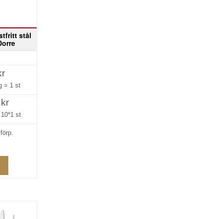
tfritt stål
Dorre
kr
ng =
1 st
 kr
=
10*1 st
förp.