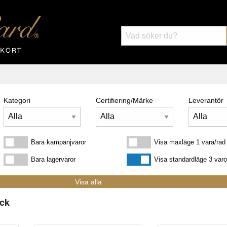
Kategori
Certifiering/Märke
Leverantör
Bara kampanjvaror
Visa maxläge 1 vara/rad
Bara kampanjvaror
Visa maxläge 1 vara/rad
Bara lagervaror
Visa standardläge
Bara lagervaror
Visa standardläge 3 varo
ick