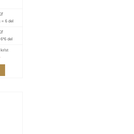
kr
g =
6 del
kr
=
6*6 del
kr/st
»