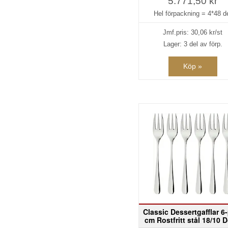
5.771,50 kr
Hel förpackning =
4*48 d
Jmf.pris:
30,06
kr/st
Lager: 3 del av förp.
Köp »
Classic Dessertgafflar 6
cm Rostfritt stål 18/10 D