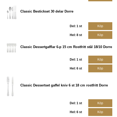
Classic Bestickset 30 delar Dorre
Del: 1 st
Köp
Hel: 8 st
Köp
Classic Dessertgafflar 6-p 15 cm Rostfritt stål 18/10 Dorre
Del: 1 st
Köp
Hel: 6 st
Köp
Classic Dessertset gaffel kniv 6 st 18 cm rostfritt Dorre
Del: 1 st
Köp
Hel: 6 st
Köp