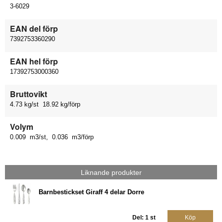
3-6029
EAN del förp
7392753360290
EAN hel förp
17392753000360
Bruttovikt
4.73 kg/st 18.92 kg/förp
Volym
0.009 m3/st, 0.036 m3/förp
Liknande produkter
Barnbestickset Giraff 4 delar Dorre
Del: 1 st
Köp