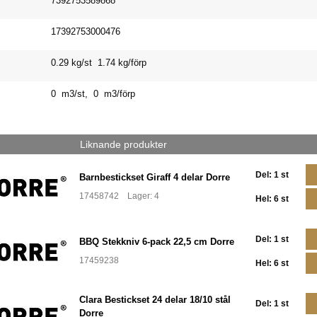
7392753589868
17392753000476
0.29 kg/st 1.74 kg/förp
0 m3/st, 0 m3/förp
Liknande produkter
Del: 1 st
Barnbestickset Giraff 4 delar Dorre
17458742 Lager: 4
Hel: 6 st
Del: 1 st
BBQ Stekkniv 6-pack 22,5 cm Dorre
17459238
Hel: 6 st
Clara Bestickset 24 delar 18/10 stål
Del: 1 st
Dorre