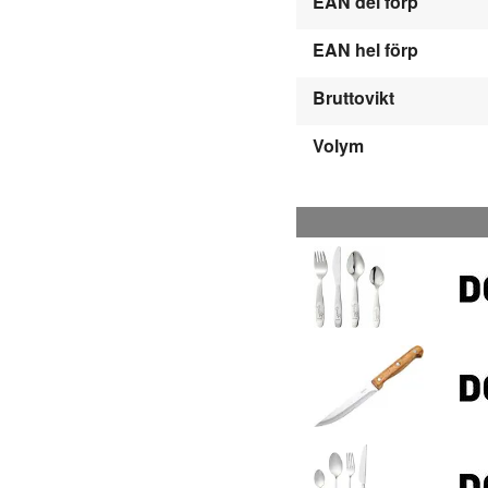
EAN del förp
EAN hel förp
Bruttovikt
Volym