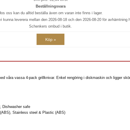
Beställningsvara
os oss kan du alltid beställa även om varan inte finns i lager.
 vi kunna leverera mellan den 2026-08-18 och den 2026-08-20 för avhämtning
Schenkers ombud i butik.
Köp »
ed våra vassa 4-pack grillknivar. Enkel rengöring i diskmaskin och ligger skö
, Dishwasher safe
t (ABS), Stainless steel & Plastic (ABS)