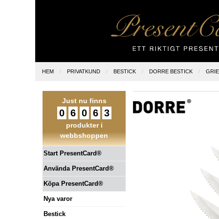
HEM
PRIVATKUND
BESTICK
DORRE BESTICK
GRIE
Just nu finns
0
6
0
6
3
produkter i
webbshoppen
Start PresentCard®
Använda PresentCard®
Köpa PresentCard®
Nya varor
Bestick