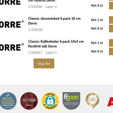
cm rostfritt Dorre
Hel: 6 st
17458580 Lager: 4
Classic dessertsked 6-pack 18 cm
Del: 1 st
Dorre
Hel: 6 st
17436438
Classic Kaffeskedar 6-pack 14x3 cm
Del: 1 st
Rostfritt stål Dorre
Hel: 6 st
17458917 Lager: 5
Visa fler