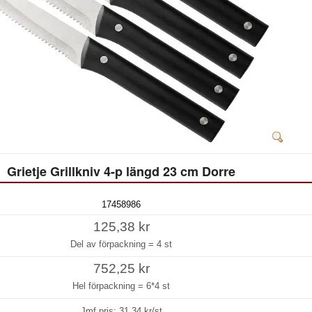
Grietje Grillkniv 4-p längd 23 cm Dorre
17458986
125,38 kr
Del av förpackning =
4 st
752,25 kr
Hel förpackning =
6*4 st
Jmf.pris:
31,34
kr/st