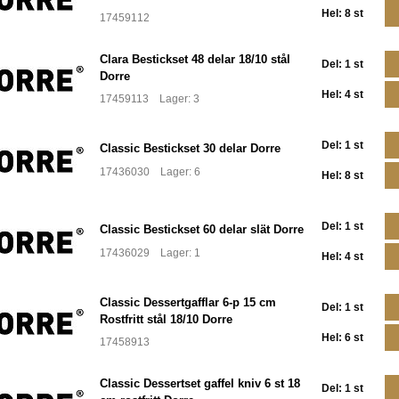
Hel: 8 st
17459112
Clara Bestickset 48 delar 18/10 stål
Del: 1 st
Dorre
Hel: 4 st
17459113 Lager: 3
Del: 1 st
Classic Bestickset 30 delar Dorre
17436030 Lager: 6
Hel: 8 st
Del: 1 st
Classic Bestickset 60 delar slät Dorre
17436029 Lager: 1
Hel: 4 st
Classic Dessertgafflar 6-p 15 cm
Del: 1 st
Rostfritt stål 18/10 Dorre
Hel: 6 st
17458913
Classic Dessertset gaffel kniv 6 st 18
Del: 1 st