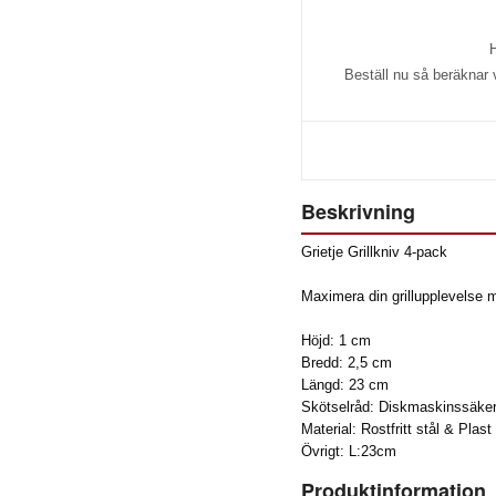
H
Beställ nu så beräknar
Beskrivning
Grietje Grillkniv 4-pack
Maximera din grillupplevelse m
Höjd: 1 cm
Bredd: 2,5 cm
Längd: 23 cm
Skötselråd: Diskmaskinssäker
Material: Rostfritt stål & Plas
Övrigt: L:23cm
Produktinformation