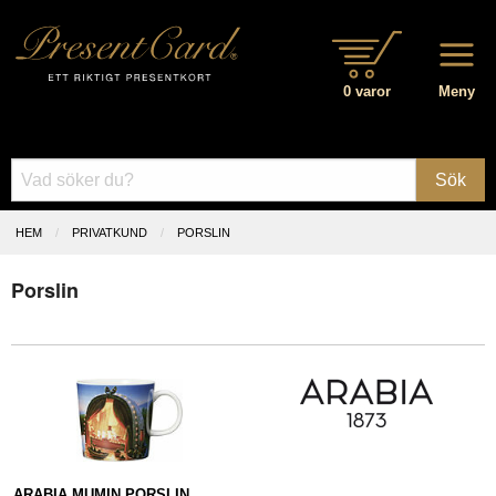
0 varor
Meny
Sök
HEM
PRIVATKUND
PORSLIN
Porslin
ARABIA MUMIN PORSLIN