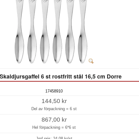
Skaldjursgaffel 6 st rostfritt stål 16,5 cm Dorre
17458910
144,50 kr
Del av förpackning =
6 st
867,00 kr
Hel förpackning =
6*6 st
Jmf.pris:
24,08
kr/st