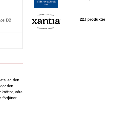
223 produkter
 hos DB
etaljer, den
 gör den
kräftor, våra
 förtjänar