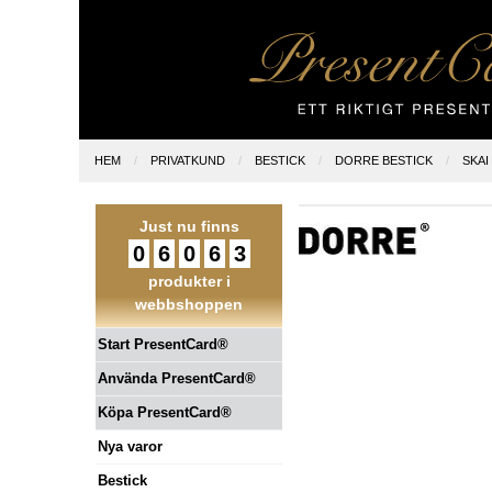
HEM
PRIVATKUND
BESTICK
DORRE BESTICK
SKAI
Just nu finns
0
6
0
6
3
produkter i
webbshoppen
Start PresentCard®
Använda PresentCard®
Köpa PresentCard®
Nya varor
Bestick