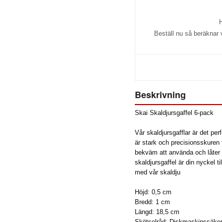
H
Beställ nu så beräknar
Beskrivning
Skai Skaldjursgaffel 6-pack
Vår skaldjursgafflar är det per
är stark och precisionsskuren f
bekväm att använda och låter d
skaldjursgaffel är din nyckel 
med vår skaldju
Höjd: 0,5 cm
Bredd: 1 cm
Längd: 18,5 cm
Skötselråd: Diskmaskinssäker