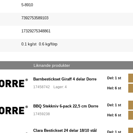
5-8910
7392753589103
17329275348861
0.1 kg/st 0.6 kg/förp
Liknande produkter
Del: 1 st
Barnbestickset Giraff 4 delar Dorre
17458742 Lager: 4
Hel: 6 st
Del: 1 st
BBQ Stekkniv 6-pack 22,5 cm Dorre
17459238
Hel: 6 st
Clara Bestickset 24 delar 18/10 stål
Del: 1 st