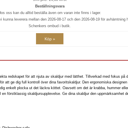
Beställningsvara
os oss kan du alltid beställa även om varan inte finns i lager.
 vi kunna leverera mellan den 2026-08-17 och den 2026-08-19 för avhämtning
Schenkers ombud i butik.
Köp »
fekta redskapet för att njuta av skaldjur med lätthet. Tillverkad med fokus på d
ör att ge dig full kontroll över dina favoritskaldjur. Den ergonomiska designen
ig enkelt plocka ut det läckra köttet. Oavsett om det är krabba, hummer eller 
till en förstklassig skaldjursupplevelse. Ge dina skaldjur den uppmärksamhet de
, Dishwasher safe