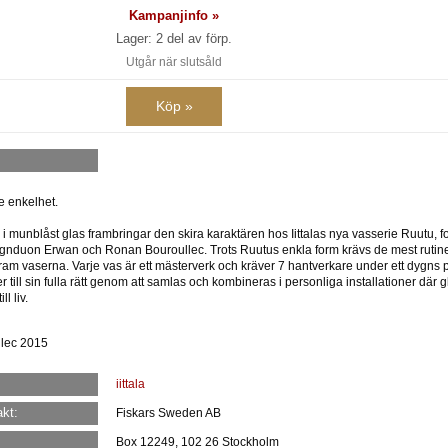
Kampanjinfo »
Lager: 2 del av förp.
Utgår när slutsåld
Köp »
e enkelhet.
n i munblåst glas frambringar den skira karaktären hos Iittalas nya vasserie Ruutu, 
gnduon Erwan och Ronan Bouroullec. Trots Ruutus enkla form krävs de mest rutin
a fram vaserna. Varje vas är ett mästerverk och kräver 7 hantverkare under ett dygns
 till sin fulla rätt genom att samlas och kombineras i personliga installationer där g
l liv.
lec 2015
iittala
kt:
Fiskars Sweden AB
Box 12249, 102 26 Stockholm