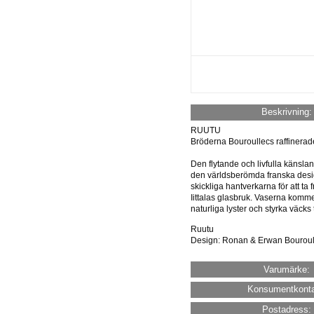
Beskrivning:
RUUTU
Bröderna Bouroullecs raffinerad
Den flytande och livfulla känsla
den världsberömda franska desi
skickliga hantverkarna för att t
Iittalas glasbruk. Vaserna kommer
naturliga lyster och styrka väcks til
Ruutu
Design: Ronan & Erwan Bouroul
Varumärke:
Konsumentkonta
Postadress: