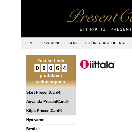
HEM
PRIVATKUND
GLAS
UTFÖRSÄLJNING IITTALA
Just nu finns
0
6
0
6
4
produkter i
webbshoppen
Start PresentCard®
Använda PresentCard®
Köpa PresentCard®
Nya varor
Bestick