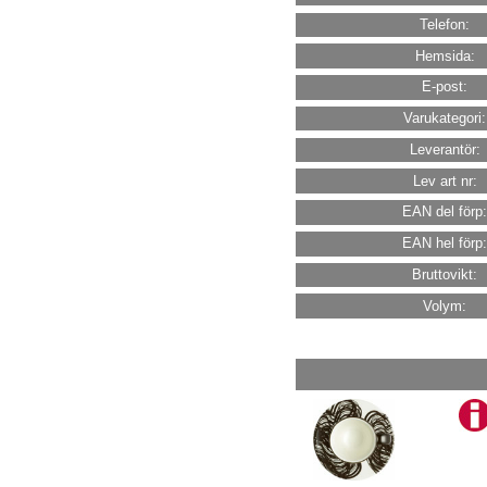
Telefon:
Hemsida:
E-post:
Varukategori:
Leverantör:
Lev art nr:
EAN del förp
EAN hel förp
Bruttovikt:
Volym: