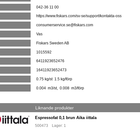
042-36 11 00
https://www.fiskars.com/sv-se/support/kontakta-oss
consumerservice.se@fiskars.com
Vas
Fiskars Sweden AB
1015592
:
6411923652476
:
16411923652473
0.75 kg/st 1.5 kg/förp
0.004 m3/st, 0.008 m3/förp
Liknande produkter
Espressofat 0,1 brun Aika iittala
500473 Lager: 1