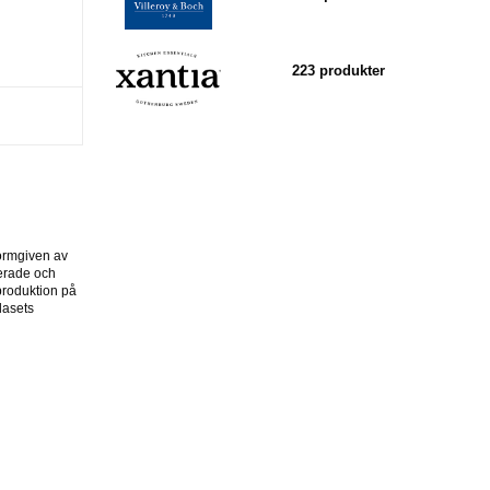
223 produkter
formgiven av
erade och
 produktion på
lasets