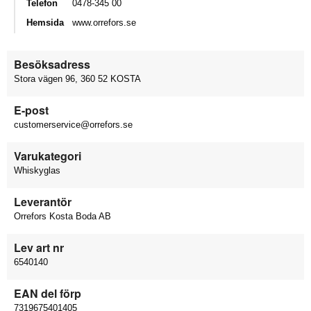
Telefon
0478-345 00
Hemsida
www.orrefors.se
Besöksadress
Stora vägen 96, 360 52 KOSTA
E-post
customerservice@orrefors.se
Varukategori
Whiskyglas
Leverantör
Orrefors Kosta Boda AB
Lev art nr
6540140
EAN del förp
7319675401405