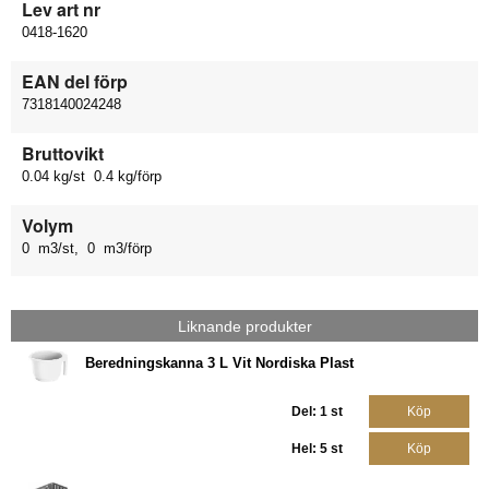
Lev art nr
0418-1620
EAN del förp
7318140024248
Bruttovikt
0.04 kg/st 0.4 kg/förp
Volym
0 m3/st, 0 m3/förp
Liknande produkter
Beredningskanna 3 L Vit Nordiska Plast
Del: 1 st
Köp
Hel: 5 st
Köp