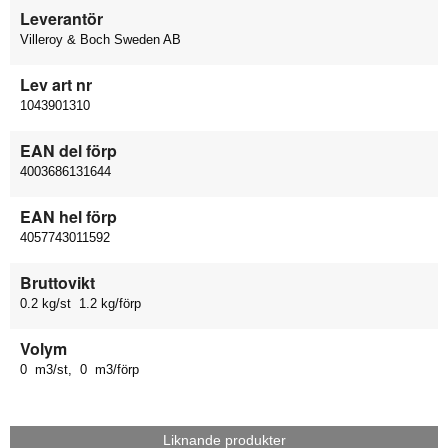
Leverantör
Villeroy & Boch Sweden AB
Lev art nr
1043901310
EAN del förp
4003686131644
EAN hel förp
4057743011592
Bruttovikt
0.2 kg/st 1.2 kg/förp
Volym
0 m3/st, 0 m3/förp
Liknande produkter