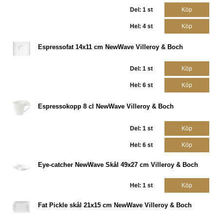
Del: 1 st
Köp
Hel: 4 st
Köp
Espressofat 14x11 cm NewWave Villeroy & Boch
Del: 1 st
Köp
Hel: 6 st
Köp
Espressokopp 8 cl NewWave Villeroy & Boch
Del: 1 st
Köp
Hel: 6 st
Köp
Eye-catcher NewWave Skål 49x27 cm Villeroy & Boch
Hel: 1 st
Köp
Fat Pickle skål 21x15 cm NewWave Villeroy & Boch