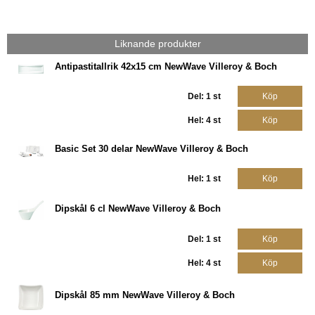
Liknande produkter
Antipastitallrik 42x15 cm NewWave Villeroy & Boch
Del: 1 st
Köp
Hel: 4 st
Köp
Basic Set 30 delar NewWave Villeroy & Boch
Hel: 1 st
Köp
Dipskål 6 cl NewWave Villeroy & Boch
Del: 1 st
Köp
Hel: 4 st
Köp
Dipskål 85 mm NewWave Villeroy & Boch