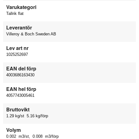
Varukategori
Tallrik flat
Leverantör
Villeroy & Boch Sweden AB
Lev art nr
1025252697
EAN del förp
4003686163430
EAN hel förp
4057743005461
Bruttovikt
1.29 kg/st 5.16 kg/förp
Volym
0.002 m3/st, 0.008 m3/förp