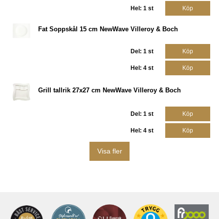
Hel: 1 st
Köp
Fat Soppskål 15 cm NewWave Villeroy & Boch
Del: 1 st
Köp
Hel: 4 st
Köp
Grill tallrik 27x27 cm NewWave Villeroy & Boch
Del: 1 st
Köp
Hel: 4 st
Köp
Visa fler