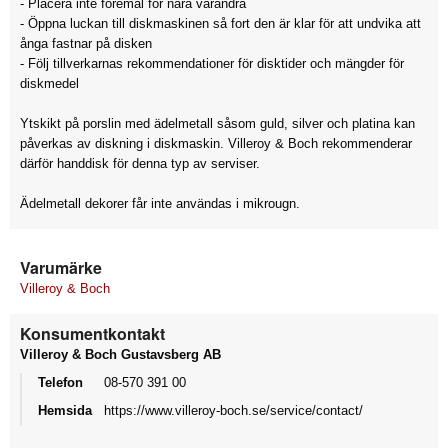
- Placera inte föremål för nära varandra
- Öppna luckan till diskmaskinen så fort den är klar för att undvika att
ånga fastnar på disken
- Följ tillverkarnas rekommendationer för disktider och mängder för
diskmedel
Ytskikt på porslin med ädelmetall såsom guld, silver och platina kan
påverkas av diskning i diskmaskin. Villeroy & Boch rekommenderar
därför handdisk för denna typ av serviser.
Ädelmetall dekorer får inte användas i mikrougn.
Varumärke
Villeroy & Boch
Konsumentkontakt
Villeroy & Boch Gustavsberg AB
Telefon
08-570 391 00
Hemsida
https://www.villeroy-boch.se/service/contact/