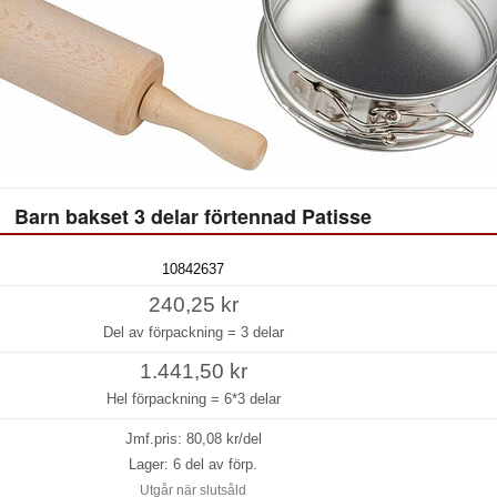
Barn bakset 3 delar förtennad Patisse
10842637
240,25 kr
Del av förpackning =
3 delar
1.441,50 kr
Hel förpackning =
6*3 delar
Jmf.pris:
80,08
kr/del
Lager: 6 del av förp.
Utgår när slutsåld