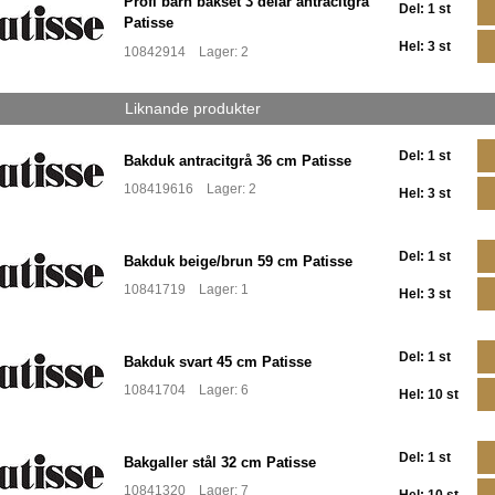
Profi barn bakset 3 delar antracitgrå
Del: 1 st
Patisse
Hel: 3 st
10842914 Lager: 2
Liknande produkter
Del: 1 st
Bakduk antracitgrå 36 cm Patisse
108419616 Lager: 2
Hel: 3 st
Del: 1 st
Bakduk beige/brun 59 cm Patisse
10841719 Lager: 1
Hel: 3 st
Del: 1 st
Bakduk svart 45 cm Patisse
10841704 Lager: 6
Hel: 10 st
Del: 1 st
Bakgaller stål 32 cm Patisse
10841320 Lager: 7