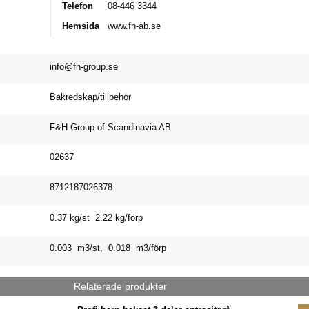
Telefon
08-446 3344
Hemsida
www.fh-ab.se
info@fh-group.se
Bakredskap/tillbehör
F&H Group of Scandinavia AB
02637
8712187026378
0.37 kg/st 2.22 kg/förp
0.003 m3/st, 0.018 m3/förp
Relaterade produkter