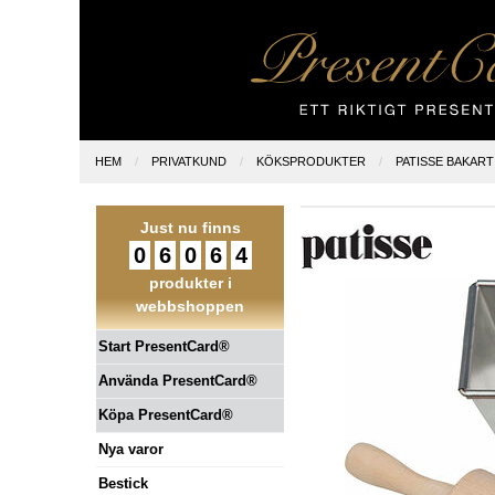
HEM
PRIVATKUND
KÖKSPRODUKTER
PATISSE BAKART
Just nu finns
0
6
0
6
4
produkter i
webbshoppen
Start PresentCard®
Använda PresentCard®
Köpa PresentCard®
Nya varor
Bestick