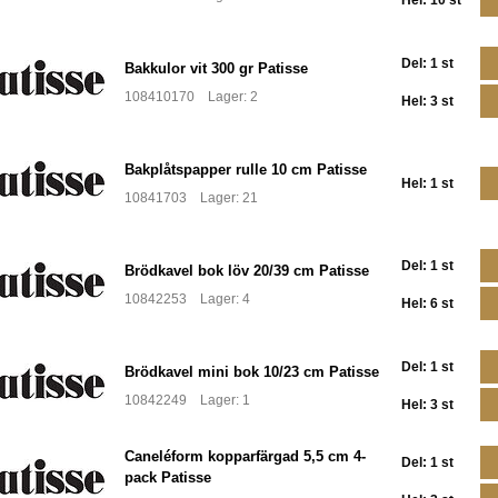
Hel: 10 st
Del: 1 st
Bakkulor vit 300 gr Patisse
108410170 Lager: 2
Hel: 3 st
Bakplåtspapper rulle 10 cm Patisse
Hel: 1 st
10841703 Lager: 21
Del: 1 st
Brödkavel bok löv 20/39 cm Patisse
10842253 Lager: 4
Hel: 6 st
Del: 1 st
Brödkavel mini bok 10/23 cm Patisse
10842249 Lager: 1
Hel: 3 st
Caneléform kopparfärgad 5,5 cm 4-
Del: 1 st
pack Patisse