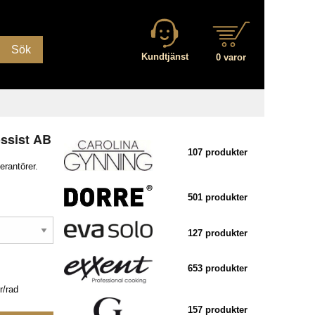
Sök
Kundtjänst
0 varor
ossist AB
107 produkter
erantörer.
501 produkter
127 produkter
653 produkter
r/rad
157 produkter