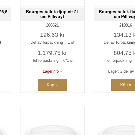
26,5
Bourges tallrik djup vit 21
Bourges tallrik fla
cm Pillivuyt
cm Pillivu
200821
210816
196,63 kr
134,13 
t
Del av förpackning =
1 st
Del av förpackni
1.179,75 kr
804,75 
t
Hel förpackning =
6*1 st
Hel förpackning 
Lagerinfo »
Lager: 2 del av 
Köp »
Köp »