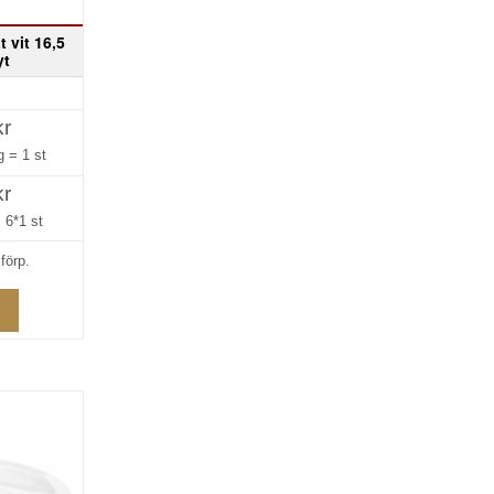
t vit 16,5
yt
kr
ng =
1 st
kr
=
6*1 st
förp.