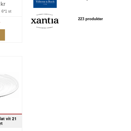
 kr
=
6*1 st
223 produkter
»
lat vit 21
yt