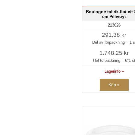
Boulogne tallrik flat vit 
cm Pillivuyt
213026
291,38 kr
Del av förpackning =
1 s
1.748,25 kr
Hel förpackning =
6*1 s
Lagerinfo »
Köp »