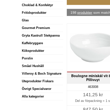
Choklad & Konfektyr
198
produkter
som matcha
Fritidsprodukter
Glas
Gourmet Premium
Gryta Kastrull Stekpanna
Kaffebryggare
Köksprodukter
Porslin
Småel Hushåll
Villeroy & Boch Signature
Boulogne miniskål vit 8
Pillivuyt
Uteprodukter Fiskars
463008
Övrigt Specialvaror
141,25 kr
Alla kategorier
Del av förpackning =
1 s
847,50 kr