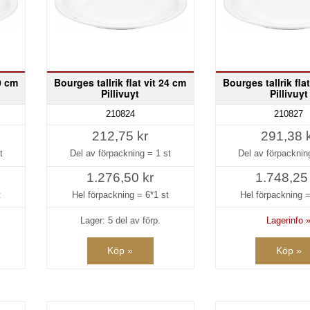
20 cm
Bourges tallrik flat vit 24 cm
Bourges tallrik fla
Pillivuyt
Pillivuyt
210824
210827
212,75 kr
291,38 
t
Del av förpackning =
1 st
Del av förpackni
1.276,50 kr
1.748,25
t
Hel förpackning =
6*1 st
Hel förpackning 
Lager: 5 del av förp.
Lagerinfo 
Köp »
Köp »