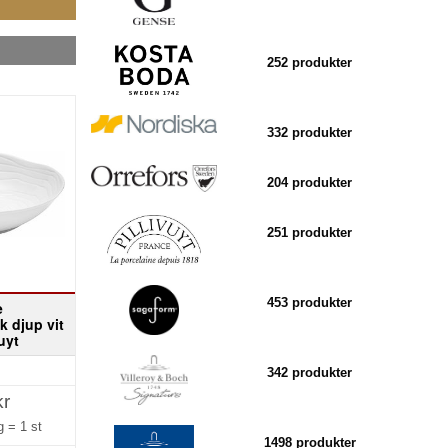
252 produkter
332 produkter
204 produkter
251 produkter
453 produkter
e
ik djup vit
uyt
342 produkter
kr
ng =
1 st
1498 produkter