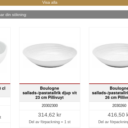
r din sökning:
 cl
Boulogne
Boulogn
sallads-/pastatallrik djup vit
sallads-/pastatallr
23 cm Pillivuyt
26 cm Pilliv
20302300
2030260
314,62 kr
416,50 
t
Del av förpackning =
1 st
Del av förpackni