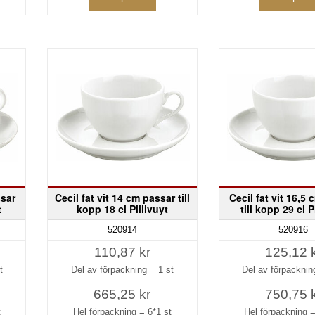
ssar
Cecil fat vit 14 cm passar till
Cecil fat vit 16,5
t
kopp 18 cl Pillivuyt
till kopp 29 cl P
520914
520916
110,87 kr
125,12 
t
Del av förpackning =
1 st
Del av förpackni
665,25 kr
750,75 
t
Hel förpackning =
6*1 st
Hel förpackning 