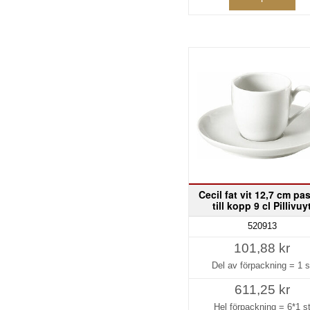
Cecil fat vit 12,7 cm pa
till kopp 9 cl Pillivuy
520913
101,88 kr
Del av förpackning =
1 s
611,25 kr
Hel förpackning =
6*1 s