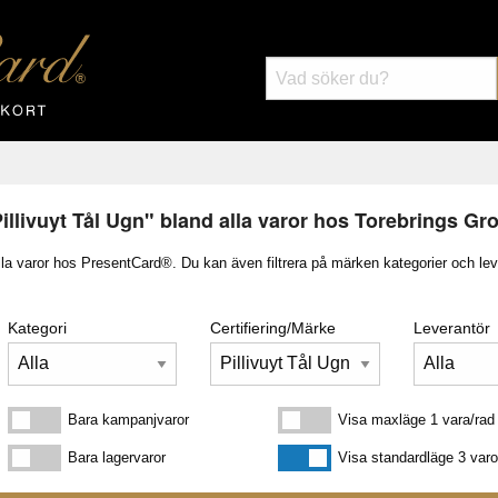
Pillivuyt Tål Ugn" bland alla varor hos Torebrings Gr
lla varor hos PresentCard®. Du kan även filtrera på märken kategorier och lev
Kategori
Certifiering/Märke
Leverantör
Bara kampanjvaror
Visa maxläge 1 vara/rad
Bara kampanjvaror
Visa maxläge 1 vara/rad
Bara lagervaror
Visa standardläge
Bara lagervaror
Visa standardläge 3 varo