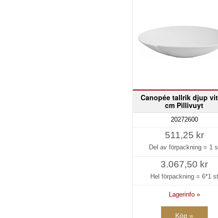
Canopée tallrik djup vi
cm Pillivuyt
20272600
511,25 kr
Del av förpackning =
1 s
3.067,50 kr
Hel förpackning =
6*1 s
Lagerinfo »
Köp »