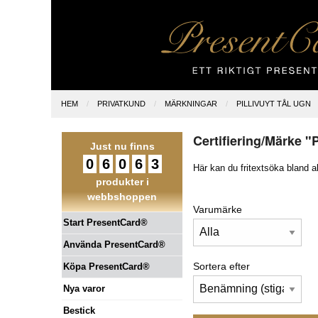
HEM
PRIVATKUND
MÄRKNINGAR
PILLIVUYT TÅL UGN
Certifiering/Märke "
Just nu finns
0
6
0
6
3
Här kan du fritextsöka bland a
produkter i
webbshoppen
Varumärke
Start PresentCard®
Använda PresentCard®
Sortera efter
Köpa PresentCard®
Nya varor
Bestick