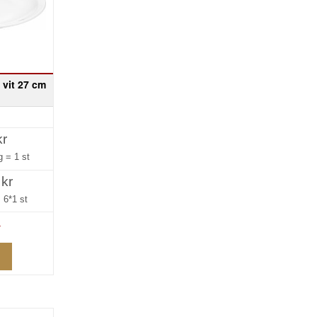
t vit 27 cm
kr
ng =
1 st
 kr
=
6*1 st
»