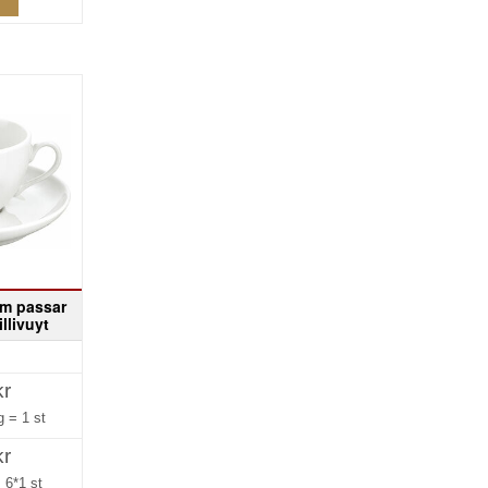
 cm passar
illivuyt
kr
ng =
1 st
kr
=
6*1 st