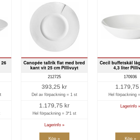
t 26
Canopée tallrik flat med bred
Cecil buffetskål lå
kant vit 25 cm Pillivuyt
4,3 liter Pill
212725
170936
393,25 kr
1.179,75
t
Del av förpackning =
1 st
Hel förpackning 
1.179,75 kr
Lagerinfo 
t
Hel förpackning =
3*1 st
Lagerinfo »
Köp »
Köp »