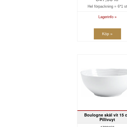
Hel förpackning =
6*1 s
Lagerinfo »
Köp »
Boulogne skål vit 15 
Pillivuyt