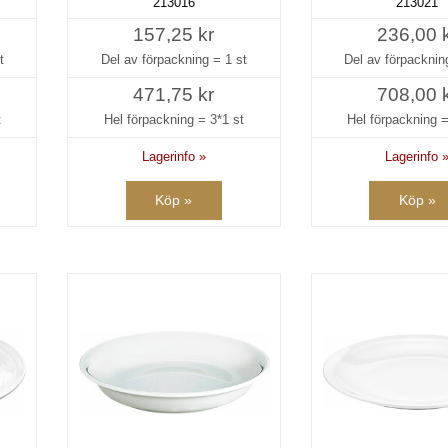
213016
213021
157,25 kr
236,00 
t
Del av förpackning =
1 st
Del av förpackni
471,75 kr
708,00 
t
Hel förpackning =
3*1 st
Hel förpackning 
Lagerinfo »
Lagerinfo 
Köp »
Köp »