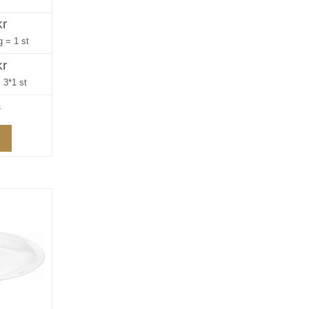
kr
ng =
1 st
kr
=
3*1 st
»