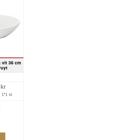
g vit 36 cm
ivuyt
 kr
=
1*1 st
»