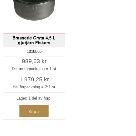
Brasserie Gryta 4,5 L
gjutjärn Fiskars
1018865
989,63 kr
Del av förpackning =
1 st
1.979,25 kr
Hel förpackning =
2*1 st
Lager: 1 del av förp.
Köp »