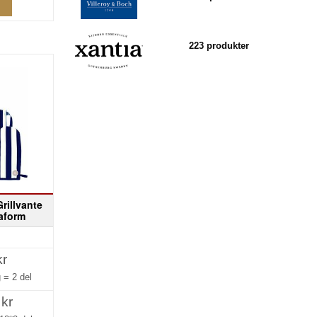
223 produkter
rillvante
aform
kr
g =
2 del
 kr