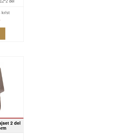
12*2 del
4
kr/st
»
jset 2 del
orm