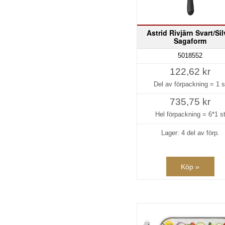
Astrid Rivjärn Svart/Sil
Sagaform
5018552
122,62 kr
Del av förpackning =
1 s
735,75 kr
Hel förpackning =
6*1 s
Lager: 4 del av förp.
Köp »