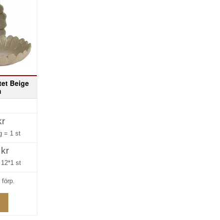
tet Beige
m
kr
ng =
1 st
 kr
=
12*1 st
 förp.