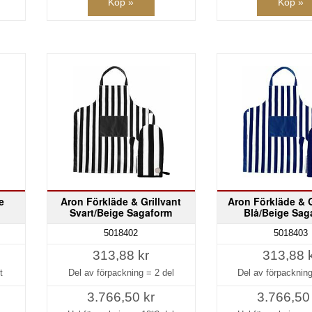
Köp »
Köp »
e
Aron Förkläde & Grillvant
Aron Förkläde & G
Svart/Beige Sagaform
Blå/Beige Sag
5018402
5018403
313,88 kr
313,88 
t
Del av förpackning =
2 del
Del av förpacknin
3.766,50 kr
3.766,50