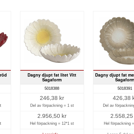
nröd
Dagny djupt fat litet Vitt
Dagny djupt fat me
Sagaform
Sagafor
5018388
5018391
246,38 kr
426,38 
t
Del av förpackning =
1 st
Del av förpackni
2.956,50 kr
2.558,25
t
Hel förpackning =
12*1 st
Hel förpackning 