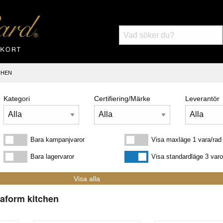
CHEN
Kategori
Certifiering/Märke
Leverantör
Bara kampanjvaror
Visa maxläge 1 vara/rad
Bara kampanjvaror
Visa maxläge 1 vara/rad
Bara lagervaror
Visa standardläge
Bara lagervaror
Visa standardläge 3 varo
aform kitchen