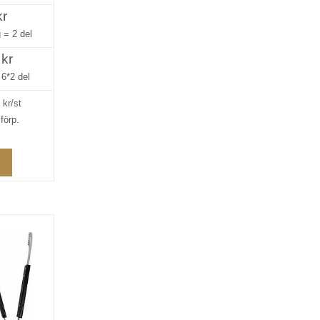
kr
g =
2 del
 kr
=
6*2 del
4
kr/st
förp.