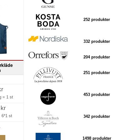
252 produkter
332 produkter
204 produkter
rkläde
m
251 produkter
kr
453 produkter
ng =
1 st
 kr
=
6*1 st
342 produkter
»
1498 produkter