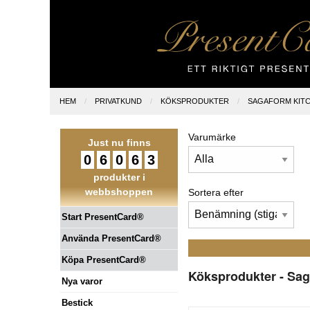
HEM
PRIVATKUND
KÖKSPRODUKTER
SAGAFORM KIT
Varumärke
Just nu finns
0
6
0
6
3
produkter i
webbshoppen
Sortera efter
Start PresentCard®
Använda PresentCard®
Köpa PresentCard®
Köksprodukter - Sag
Nya varor
Bestick