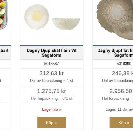
bart
Dagny Djup skål liten Vit
Dagny djupt fat li
Sagaform
Sagafor
5018587
5018390
212,63 kr
246,38 
t
Del av förpackning =
1 st
Del av förpackni
1.275,75 kr
2.956,50
t
Hel förpackning =
6*1 st
Hel förpackning 
Lagerinfo »
Lager: 11 del av
Köp »
Köp »