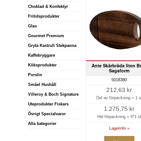
Choklad & Konfektyr
Fritidsprodukter
Glas
Gourmet Premium
Gryta Kastrull Stekpanna
Kaffebryggare
Ante Skärbräda liten B
Köksprodukter
Sagaform
Porslin
5018380
Småel Hushåll
212,63 kr
Villeroy & Boch Signature
Del av förpackning =
1 s
Uteprodukter Fiskars
1.275,75 kr
Övrigt Specialvaror
Hel förpackning =
6*1 s
Alla kategorier
Lagerinfo »