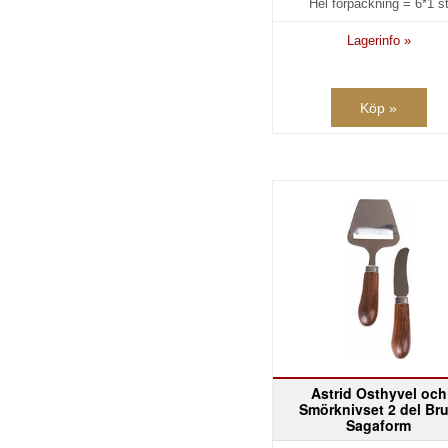
Hel förpackning =
6*1 s
Lagerinfo »
Köp »
Astrid Osthyvel och
Smörknivset 2 del Br
Sagaform