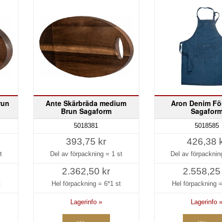
run
Ante Skärbräda medium
Aron Denim Fö
Brun Sagaform
Sagafor
5018381
5018585
393,75 kr
426,38 
t
Del av förpackning =
1 st
Del av förpackni
2.362,50 kr
2.558,25
t
Hel förpackning =
6*1 st
Hel förpackning 
Lagerinfo »
Lagerinfo 