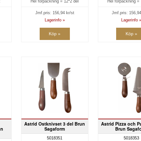
t
Hel förpackning =
12*2 del
Hel förpackning =
Jmf.pris:
156,94
kr/st
Jmf.pris:
156,9
Lagerinfo »
Lagerinfo 
Köp »
Köp »
Astrid Ostknivset 3 del Brun
Astrid Pizza och Pa
un
Sagaform
Brun Sagaf
5018351
5018353