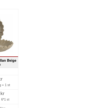
llan Beige
m
kr
ng =
1 st
 kr
=
6*1 st