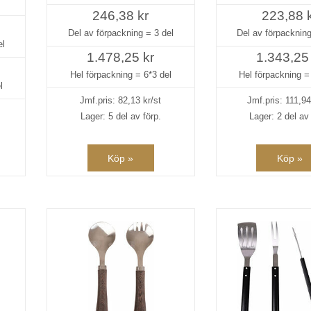
246,38 kr
223,88 
Del av förpackning =
3 del
Del av förpacknin
el
1.478,25 kr
1.343,25
Hel förpackning =
6*3 del
Hel förpackning 
l
Jmf.pris:
82,13
kr/st
Jmf.pris:
111,9
Lager: 5 del av förp.
Lager: 2 del av 
Köp »
Köp »