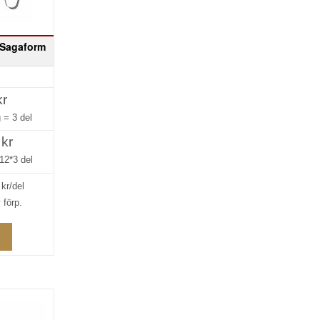
 Sagaform
kr
g =
3 del
 kr
12*3 del
kr/del
 förp.