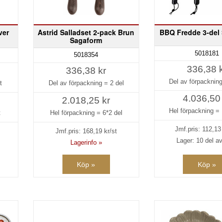
ver
Astrid Salladset 2-pack Brun
BBQ Fredde 3-del
Sagaform
5018181
5018354
336,38 
336,38 kr
Del av förpacknin
t
Del av förpackning =
2 del
4.036,50
2.018,25 kr
Hel förpackning =
t
Hel förpackning =
6*2 del
Jmf.pris:
112,13
Jmf.pris:
168,19
kr/st
Lager: 10 del av
Lagerinfo »
Köp »
Köp »