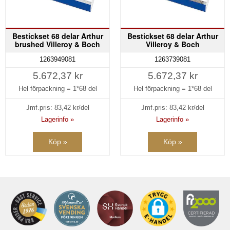
Bestickset 68 delar Arthur
Bestickset 68 delar Arthur
brushed Villeroy & Boch
Villeroy & Boch
1263949081
1263739081
5.672,37 kr
5.672,37 kr
Hel förpackning =
1*68 del
Hel förpackning =
1*68 del
Jmf.pris:
83,42
kr/del
Jmf.pris:
83,42
kr/del
Lagerinfo »
Lagerinfo »
Köp »
Köp »