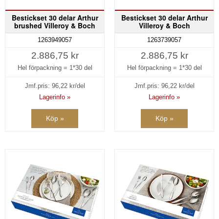
Bestickset 30 delar Arthur
Bestickset 30 delar Arthur
brushed Villeroy & Boch
Villeroy & Boch
1263949057
1263739057
2.886,75 kr
2.886,75 kr
Hel förpackning =
1*30 del
Hel förpackning =
1*30 del
Jmf.pris:
96,22
kr/del
Jmf.pris:
96,22
kr/del
Lagerinfo »
Lagerinfo »
Köp »
Köp »