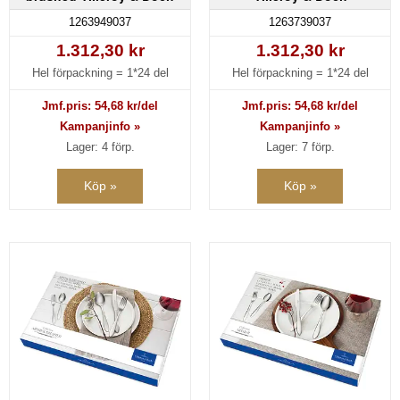
1263949037
1263739037
1.312,30 kr
1.312,30 kr
Hel förpackning =
1*24 del
Hel förpackning =
1*24 del
Jmf.pris:
54,68
kr/del
Jmf.pris:
54,68
kr/del
Kampanjinfo »
Kampanjinfo »
Lager: 4 förp.
Lager: 7 förp.
Köp »
Köp »