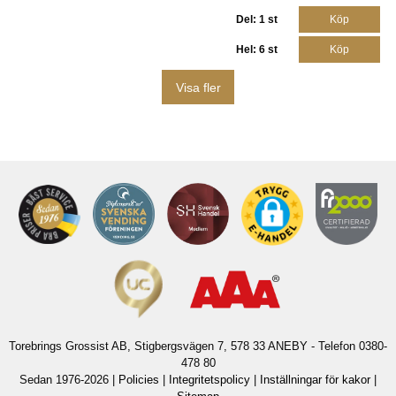
Del: 1 st
Köp
Hel: 6 st
Köp
Visa fler
Torebrings Grossist AB, Stigbergsvägen 7, 578 33 ANEBY - Telefon 0380-
478 80
Sedan 1976-2026 |
Policies
|
Integritetspolicy
|
Inställningar för kakor
|