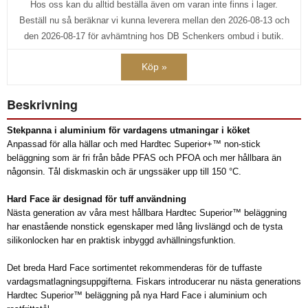
Hos oss kan du alltid beställa även om varan inte finns i lager.
Beställ nu så beräknar vi kunna leverera mellan den 2026-08-13 och
den 2026-08-17 för avhämtning hos DB Schenkers ombud i butik.
Köp »
Beskrivning
Stekpanna i aluminium för vardagens utmaningar i köket
Anpassad för alla hällar och med Hardtec Superior+™ non-stick
beläggning som är fri från både PFAS och PFOA och mer hållbara än
någonsin. Tål diskmaskin och är ungssäker upp till 150 °C.
Hard Face är designad för tuff användning
Nästa generation av våra mest hållbara Hardtec Superior™ beläggning
har enastående nonstick egenskaper med lång livslängd och de tysta
silikonlocken har en praktisk inbyggd avhällningsfunktion.
Det breda Hard Face sortimentet rekommenderas för de tuffaste
vardagsmatlagningsuppgifterna. Fiskars introducerar nu nästa generations
Hardtec Superior™ beläggning på nya Hard Face i aluminium och